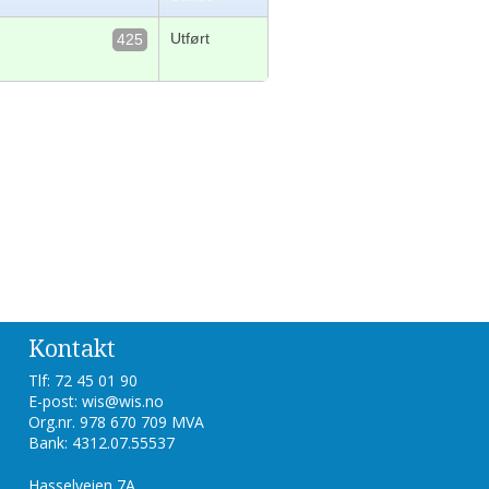
Utført
425
Kontakt
Tlf: 72 45 01 90
E-post: wis@wis.no
Org.nr. 978 670 709 MVA
Bank: 4312.07.55537
Hasselveien 7A