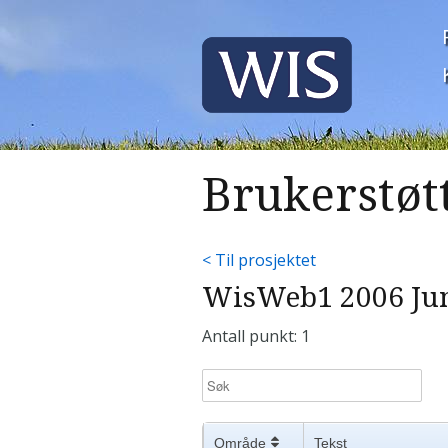
Brukerstøt
< Til prosjektet
WisWeb1 2006 Jun
Antall punkt: 1
Område
Tekst