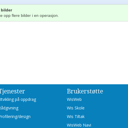
bilder
e opp flere bilder i en operasjon.
Tjenester
Brukerstøtte
Utvikling på oppdrag
WisWeb
Rådgivning
Wis Skole
Profilering/design
Wis Tiltak
WisWeb Navi