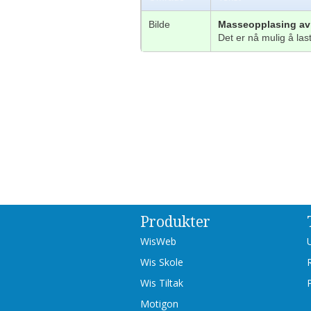
Bilde
Masseopplasing av 
Det er nå mulig å last
Produkter
WisWeb
Wis Skole
Wis Tiltak
Motigon