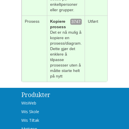
enkeltpersoner
eller grupper.
Prosess
Kopiere
Utført
3747
prosess
Det er nå mulig å
kopiere en
prosess/diagram.
Dette gjør det
enklere å
tilpasse
prosesser uten å
måtte starte helt
på nytt
Produkter
WisWeb
Wis Skole
Wis Tiltak
Motigon