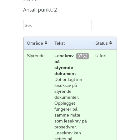
Antall punkt: 2
Område
Tekst
Status
Styrende
Lesekrav
Utført
3762
på
styrende
dokument
Det er lagt inn
lesekrav på
styrende
dokumenter.
Opplegget
fungerer på
samme måte
som lesekrav på
prosedyrer.
Lesekrav kan
settes på