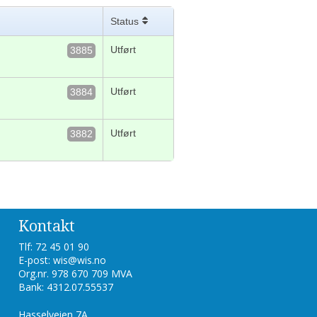
Status
Utført
3885
Utført
3884
Utført
3882
Kontakt
Tlf: 72 45 01 90
E-post: wis@wis.no
Org.nr. 978 670 709 MVA
Bank: 4312.07.55537
Hasselveien 7A