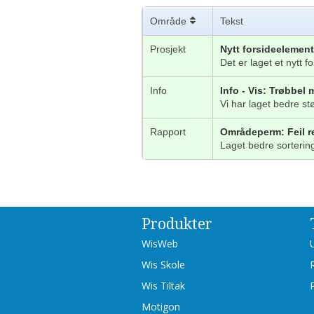
Område
Tekst
Prosjekt
Nytt forsideelement 
Det er laget et nytt f
Info
Info - Vis: Trøbbel
Vi har laget bedre st
Rapport
Områdeperm: Feil r
Laget bedre sorteri
Produkter
WisWeb
Wis Skole
Wis Tiltak
Motigon