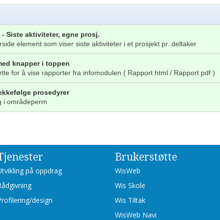
- Siste aktiviteter, egne prosj.
orside element som viser siste aktiviteter i et prosjekt pr. deltaker
 med knapper i toppen
øtte for å vise rapporter fra infomodulen ( Rapport html / Rapport pdf )
ekkefølge prosedyrer
ng i områdeperm
Tjenester
Brukerstøtte
Utvikling på oppdrag
WisWeb
Rådgivning
Wis Skole
Profilering/design
Wis Tiltak
WisWeb Navi