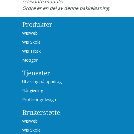
relevante moduler.
Ordre er en del av denne pakkeløsning.
Produkter
WisWeb
Wis Skole
Wis Tiltak
Motigon
Tjenester
Utvikling på oppdrag
Rådgivning
Profilering/design
Brukerstøtte
WisWeb
Wis Skole