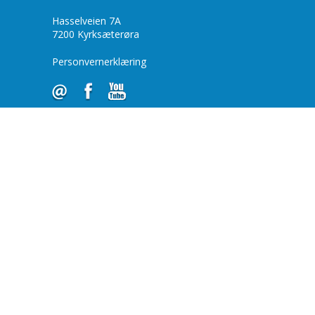
Hasselveien 7A
7200 Kyrksæterøra
Personvernerklæring