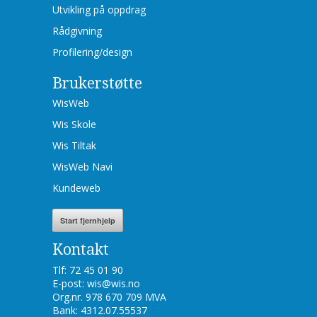
Utvikling på oppdrag
Rådgivning
Profilering/design
Brukerstøtte
WisWeb
Wis Skole
Wis Tiltak
WisWeb Navi
Kundeweb
Start fjernhjelp
Kontakt
Tlf: 72 45 01 90
E-post: wis@wis.no
Org.nr. 978 670 709 MVA
Bank: 4312.07.55537