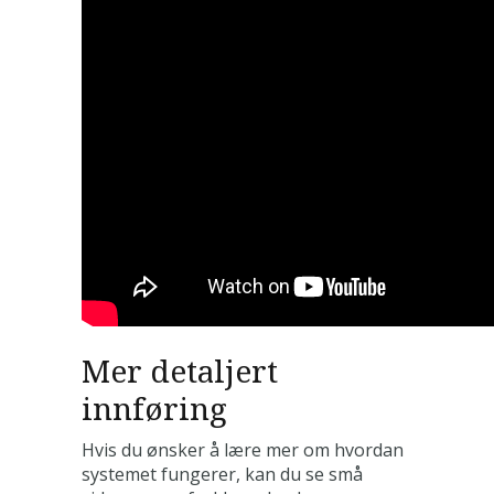
Mer detaljert
innføring
Hvis du ønsker å lære mer om hvordan
systemet fungerer, kan du se små