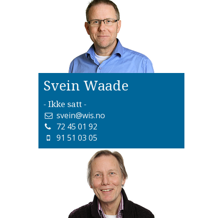
Svein Waade
- Ikke satt -
svein@wis.no
72 45 01 92
91 51 03 05