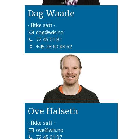
Dag Waade
- Ikke satt -
dag@wis.no
72 45 01 81
+45 28 60 88 62
Ove Halseth
- Ikke satt -
ove@wis.no
72 45 01 97