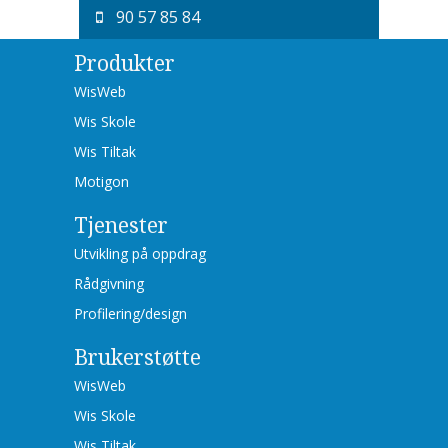
90 57 85 84
Produkter
WisWeb
Wis Skole
Wis Tiltak
Motigon
Tjenester
Utvikling på oppdrag
Rådgivning
Profilering/design
Brukerstøtte
WisWeb
Wis Skole
Wis Tiltak